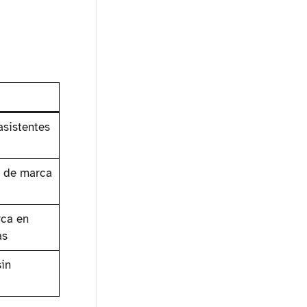
asistentes
 de marca
ca en
as
sin