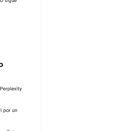
EO sigue
o
Perplexity
i por un