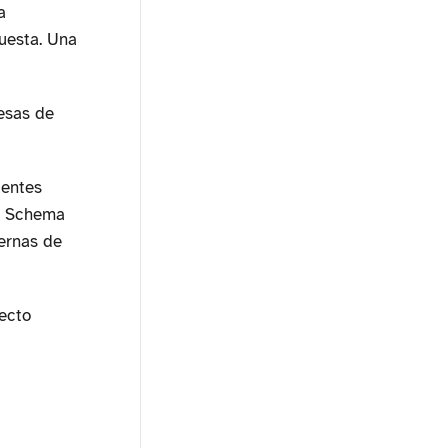
a
uesta. Una
esas de
uentes
do Schema
ternas de
ecto