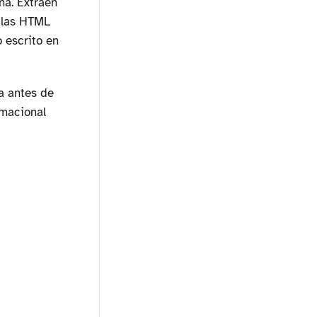
na. Extraen
ablas HTML
 escrito en
a antes de
rmacional