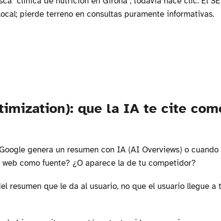
sca "clínica de nutrición en Girona", todavía hace clic. El S
local; pierde terreno en consultas puramente informativas.
imization): que la IA te cite com
Google genera un resumen con IA (AI Overviews) o cuando 
tu web como fuente? ¿O aparece la de tu competidor?
l resumen que le da al usuario, no que el usuario llegue a t