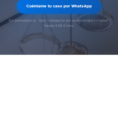
Cuéntame tu caso por WhatsApp
Sin permanencia · Solo 1 despacho por especialidad y ciudad ·
Desde 650 €/mes